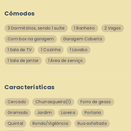
Cômodos
3 Dormitórios, sendo 1 suíte
1 Banheiro
2 Vagas
Com box na garagem
Garagem Coberta
1 Sala de TV
1 Cozinha
1 Lavabo
1 Sala de jantar
1 Área de serviço
Características
Cercado
Churrasqueira
(1)
Forro de gesso
Gramado
Jardim
Lareira
Portaria
Quintal
Ronda/Vigilância
Rua asfaltada