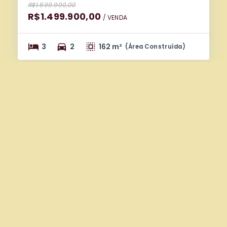
R$1.599.900,00
R$1.499.900,00
/ 
VENDA
3
2
162 m²
(
Área Construída
)