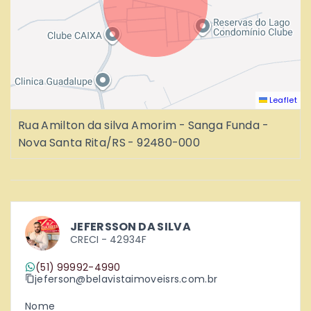
Leaflet
Rua Amilton da silva Amorim - Sanga Funda -
Nova Santa Rita/RS
- 92480-000
JEFERSSON DA SILVA
CRECI -
42934F
(51) 99992-4990
jeferson@belavistaimoveisrs.com.br
Nome