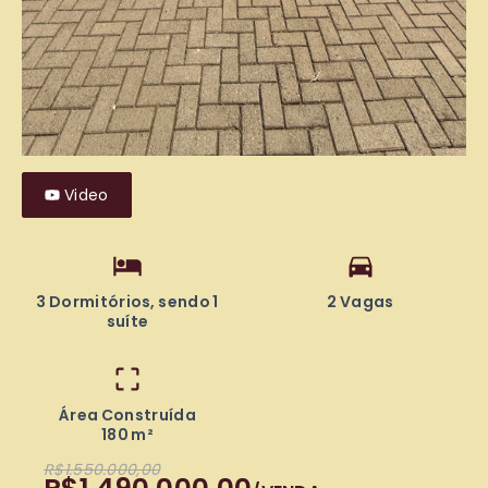
Video
3 Dormitórios, sendo 1
2 Vagas
suíte
Área Construída
180 m²
R$1.550.000,00