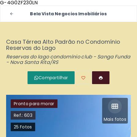
G-4G0ZF230LN
Bela Vista Negocios Imobiliários
Casa Térrea Alto Padrão no Condomínio
Reservas do Lago
Reservas do lago condomínio club -
Sanga Funda
- Nova Santa Rita/RS
Compartilhar
Pronto para morar
Ref.:
603
Mais fotos
25
Fotos