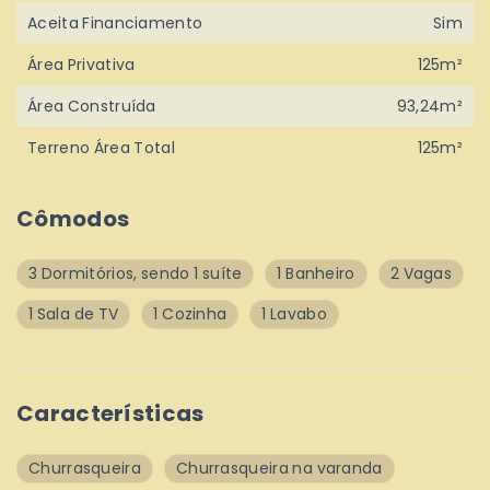
Aceita Financiamento
Sim
Área Privativa
125m²
Área Construída
93,24m²
Terreno Área Total
125m²
Cômodos
3 Dormitórios, sendo 1 suíte
1 Banheiro
2 Vagas
1 Sala de TV
1 Cozinha
1 Lavabo
Características
Churrasqueira
Churrasqueira na varanda