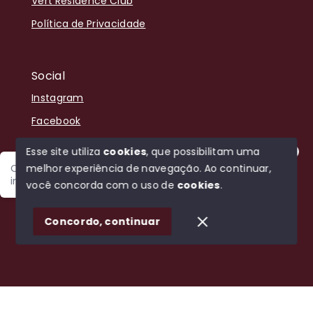
Vert Residence Club
Política de Privacidade
Social
Instagram
Facebook
Youtube
Esse site utiliza
cookies
, que possibilitam uma
melhor experiência de navegação.
Ao continuar,
Olá! Sou Jefersson, estou disponível para encontrar o
imóvel ideal para você.
você concorda com o uso de
cookies
.
© Copyright 2026 - Bela Vista Negocios Imobiliários -
1
Todos os direitos reservados
Concordo, continuar
SITE PARA IMOBILIARIA
Início
Histórico
Favoritos