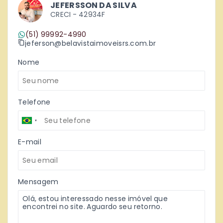
JEFERSSON DA SILVA
CRECI -
42934F
(51) 99992-4990
jeferson@belavistaimoveisrs.com.br
Nome
Telefone
E-mail
Mensagem