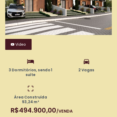
Video
3 Dormitórios, sendo 1
2 Vagas
suíte
Área Construída
93,24 m²
R$494.900,00
/
VENDA