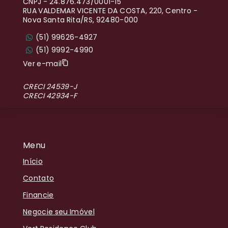
CNPJ
-
24.876.473/0001-15
RUA VALDEMAR VICENTE DA COSTA, 220, Centro -
Nova Santa Rita/RS, 92480-000
(51) 99626-4927
(51) 9992-4990
Ver e-mail
CRECI 24539-J
CRECI 42934-F
Menu
Início
Contato
Financie
Negocie seu Imóvel