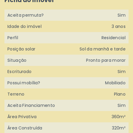
Aceita permuta?
Sim
Idade do imóvel
3 anos
Perfil
Residencial
Posição solar
Sol da manhã e tarde
Situação
Pronto para morar
Escriturado
Sim
Possui mobília?
Mobiliado
Terreno
Plano
Aceita Financiamento
Sim
Área Privativa
360m²
Área Construída
320m²