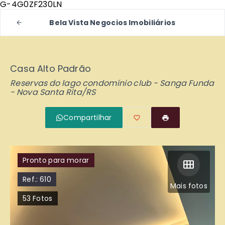
G-4G0ZF230LN
Bela Vista Negocios Imobiliários
Casa Alto Padrão
Reservas do lago condomínio club -
Sanga Funda
- Nova Santa Rita/RS
Compartilhar
Pronto para morar
Ref.:
610
Mais fotos
53
Fotos