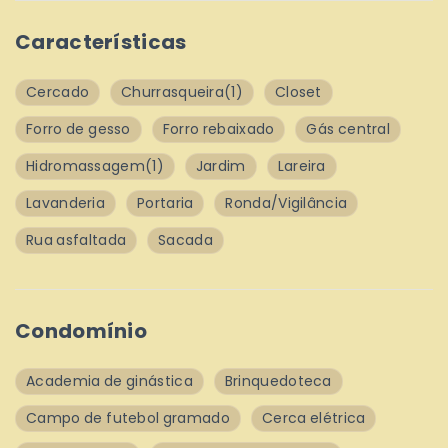
Características
Cercado
Churrasqueira
(1)
Closet
Forro de gesso
Forro rebaixado
Gás central
Hidromassagem
(1)
Jardim
Lareira
Lavanderia
Portaria
Ronda/Vigilância
Rua asfaltada
Sacada
Condomínio
Academia de ginástica
Brinquedoteca
Campo de futebol gramado
Cerca elétrica