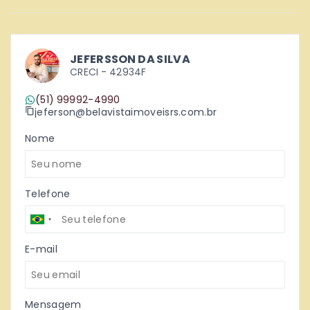
JEFERSSON DA SILVA
CRECI -
42934F
(51) 99992-4990
jeferson@belavistaimoveisrs.com.br
Nome
Telefone
E-mail
Mensagem