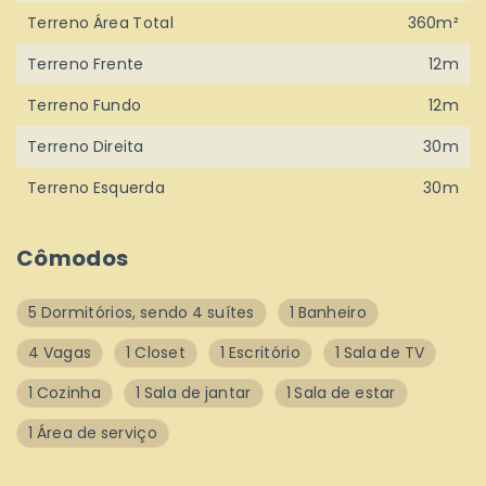
Terreno Área Total
360m²
Terreno Frente
12m
Terreno Fundo
12m
Terreno Direita
30m
Terreno Esquerda
30m
Cômodos
5 Dormitórios, sendo 4 suítes
1 Banheiro
4 Vagas
1 Closet
1 Escritório
1 Sala de TV
1 Cozinha
1 Sala de jantar
1 Sala de estar
1 Área de serviço