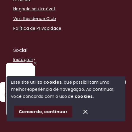
Negocie seu Imóvel
Vert Residence Club
Política de Privacidade
Social
Instagram
Facebook
Youtube
Esse site utiliza
cookies
, que possibilitam uma
melhor experiência de navegação.
Ao continuar,
Olá! Sou Jefersson, estou disponível para encontrar o
imóvel ideal para você.
você concorda com o uso de
cookies
.
© Copyright 2026 - Bela Vista Negocios Imobiliários -
Sobrado Mobiliado w Decorado
1
Todos os direitos reservados
Concordo, continuar
SITE PARA IMOBILIARIA