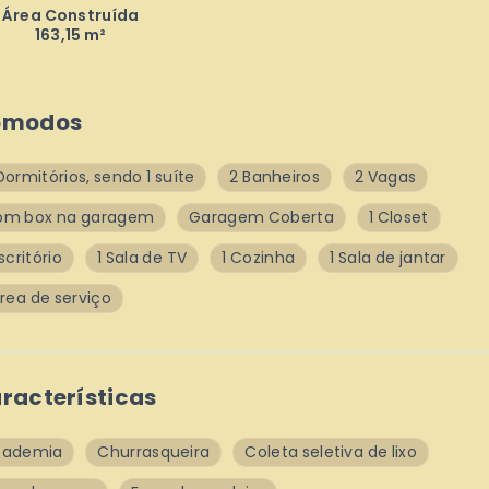
Área Construída
163,15 m²
ômodos
Dormitórios, sendo 1 suíte
2 Banheiros
2 Vagas
om box na garagem
Garagem Coberta
1 Closet
Escritório
1 Sala de TV
1 Cozinha
1 Sala de jantar
Área de serviço
racterísticas
cademia
Churrasqueira
Coleta seletiva de lixo