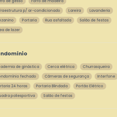
rro de gesso
Forro de madeira
fraestrutura p/ ar-condicionado
Lareira
Lavanderia
ezanino
Portaria
Rua asfaltada
Salão de festas
ea de lazer
ndomínio
ademia de ginástica
Cerca elétrica
Churrasqueira
ondomínio fechado
Câmeras de segurança
Interfone
rtaria 24 horas
Portaria Blindada
Portão Elétrico
adra poliesportiva
Salão de festas