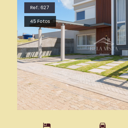
Ref.:
627
45
Fotos