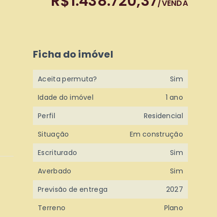
R$1.438.720,37
/
VENDA
Ficha do imóvel
Aceita permuta?
Sim
Idade do imóvel
1 ano
Perfil
Residencial
Situação
Em construção
Escriturado
Sim
Averbado
Sim
Previsão de entrega
2027
Terreno
Plano