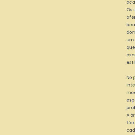
aca
Os 
ofe
bem
dor
um 
que
esc
est
No 
int
mod
esp
pra
A á
tér
cad