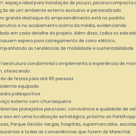
², espaço ideal para instalação de jacuzzi, piscina compacta 
ação de um ambiente externo exclusivo e personalizado.
ro grande destaque do empreendimento está no padrão
strutivo e no acabamento acima da média, evidenciando
dado em cada detalhe do projeto. Além disso, todos os sobrad
possuem espera para carregamento de carro elétrico,
mpanhando as tendências de mobilidade e sustentabilidade.
nfraestrutura condominial complementa a experiência de mor
, oferecendo:
alão de festas para até 80 pessoas
cademia equipada
uadra poliesportiva
spaço externo com churrasqueira
mbientes planejados para lazer, convivência e qualidade de vi
o isso em uma localização estratégica, próximo ao ParkShopp
oas, Parque Getúlio Vargas, hospitais, supermercados, escolas
taurantes e todas as conveniências que fazem do Marechal