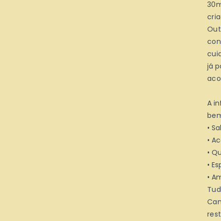
30m
cri
Out
con
cui
já 
aco
A i
bem
• S
• A
• Q
• E
• A
Tud
Can
res