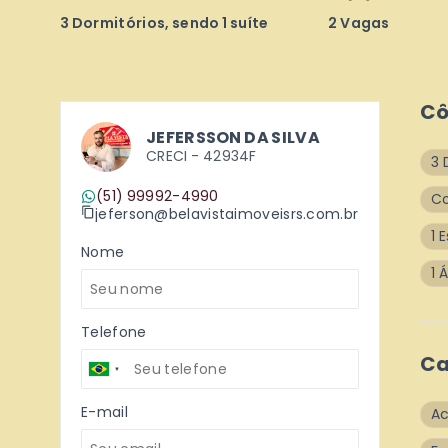
3 Dormitórios, sendo 1 suíte
2 Vagas
C
JEFERSSON DA SILVA
CRECI -
42934F
3 
(51) 99992-4990
C
jeferson@belavistaimoveisrs.com.br
1 
Nome
1 
Telefone
Ca
E-mail
A