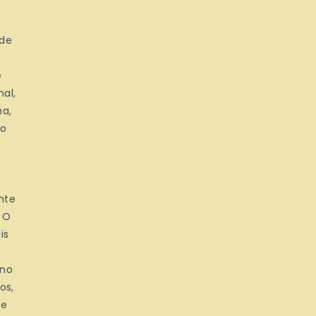
 de
e
al,
ma,
 o
nte
. O
is
 no
os,
te