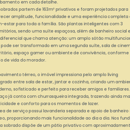
bamento em cada detalhe.
sobrados partem de 163m² privativos e foram projetados para
recer amplitude, funcionalidade e uma experiência completa
-estar para toda a família. São plantas inteligentes com 3
mitórios, sendo uma suíte espaçosa, além de banheiro social 
diferencial que chama atenção: um amplo sótão multifuncion
 pode ser transformado em uma segunda suíte, sala de cine
ritório, espaço gamer ou ambiente de convivência, conforme
ilo de vida do morador.
pavimento térreo, o imóvel impressiona pelo amplo living
egrado entre sala de estar, jantar e cozinha, criando um ambie
erno, sofisticado e perfeito para receber amigos e familiares
aço já conta com churrasqueira integrada, trazendo ainda ma
ticidade e conforto para os momentos de lazer.
rea de serviço possui lavanderia separada e apoio de banheiro
reo, proporcionando mais funcionalidade ao dia a dia. Nos fund
a sobrado dispõe de um pátio privativo com aproximadamen