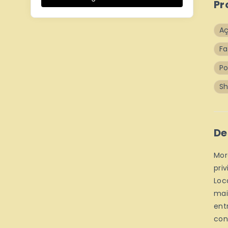
Pr
A
F
Po
Sh
De
Mor
pri
Loc
mai
ent
con