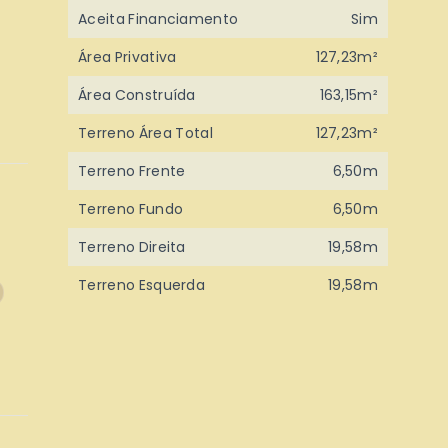
Aceita Financiamento
Sim
Área Privativa
127,23m²
Área Construída
163,15m²
Terreno Área Total
127,23m²
Terreno Frente
6,50m
Terreno Fundo
6,50m
Terreno Direita
19,58m
Terreno Esquerda
19,58m