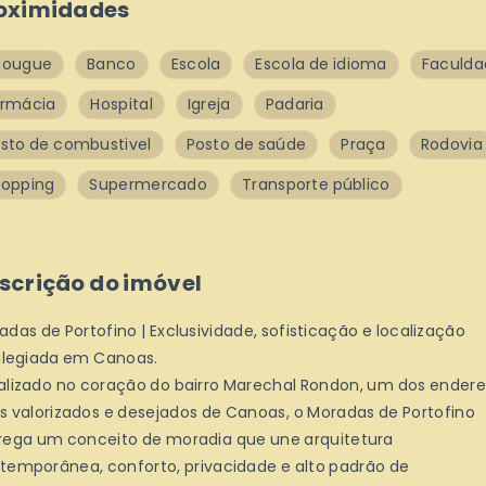
oximidades
çougue
Banco
Escola
Escola de idioma
Faculda
armácia
Hospital
Igreja
Padaria
sto de combustivel
Posto de saúde
Praça
Rodovia
opping
Supermercado
Transporte público
scrição do imóvel
adas de Portofino | Exclusividade, sofisticação e localização
vilegiada em Canoas.
alizado no coração do bairro Marechal Rondon, um dos ender
s valorizados e desejados de Canoas, o Moradas de Portofino
rega um conceito de moradia que une arquitetura
temporânea, conforto, privacidade e alto padrão de