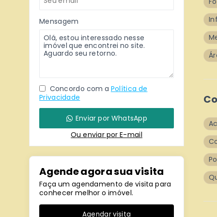
Fo
In
Mensagem
M
Ár
Concordo com a
Política de
Privacidade
Co
Enviar por WhatsApp
Ac
Ou e
nviar por E-mail
C
Po
Agende agora sua visita
Qu
Faça um agendamento de visita para
conhecer melhor o imóvel.
Agendar visita