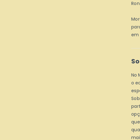
Ron
Mor
par
em 
So
No 
o eq
esp
Sob
par
opç
que
qua
mai