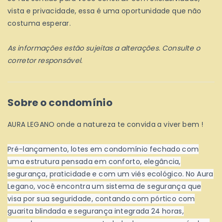
vista e privacidade, essa é uma oportunidade que não
costuma esperar.
As informações estão sujeitas a alterações. Consulte o
corretor responsável.
Sobre o condomínio
AURA LEGANO onde a natureza te convida a viver bem !
Pré-lançamento, lotes em condomínio fechado com
uma estrutura pensada em conforto, elegância,
segurança, praticidade e com um viés ecológico. No Aura
Legano, você encontra um sistema de segurança que
visa por sua seguridade, contando com pórtico com
guarita blindada e segurança integrada 24 horas,