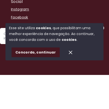
Social
Instagram
Facebook
Youtube
Esse site utiliza
cookies
, que possibilitam uma
melhor experiência de navegação.
Ao continuar,
Olá! Sou Jefersson, estou disponível para encontrar o
imóvel ideal para você.
você concorda com o uso de
cookies
.
© Copyright 2026 - Bela Vista Negocios Imobiliários -
1
Todos os direitos reservados
Concordo, continuar
SITE PARA IMOBILIARIA
Início
Histórico
Favoritos