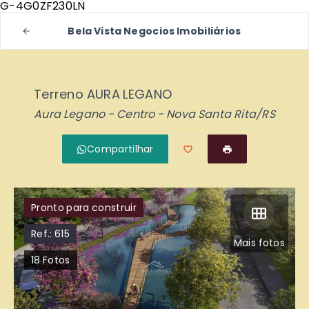
G-4G0ZF230LN
Bela Vista Negocios Imobiliários
Terreno AURA LEGANO
Aura Legano -
Centro - Nova Santa Rita/RS
Compartilhar
Pronto para construir
Ref.:
615
Mais fotos
18
Fotos