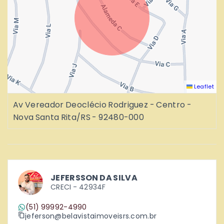
Leaflet
Av Vereador Deoclécio Rodriguez - Centro -
Nova Santa Rita/RS
- 92480-000
JEFERSSON DA SILVA
CRECI -
42934F
(51) 99992-4990
jeferson@belavistaimoveisrs.com.br