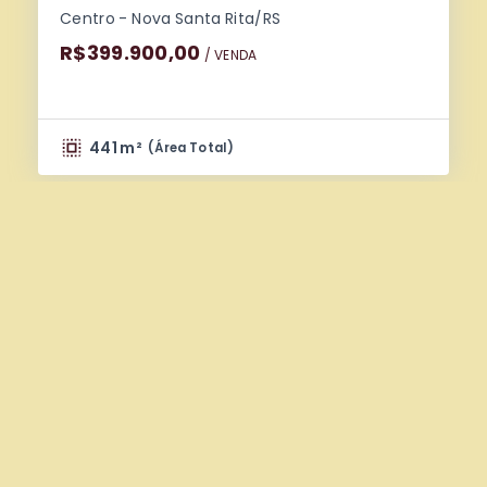
Centro - Nova Santa Rita/RS
R$399.900,00
/ 
VENDA
441 m²
(
Área Total
)