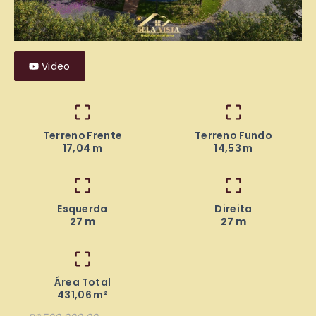
Video
Terreno Frente
Terreno Fundo
17,04 m
14,53 m
Esquerda
Direita
27 m
27 m
Área Total
431,06 m²