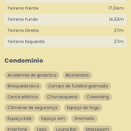
Terreno Frente
17,04m
Terreno Fundo
14,53m
Terreno Direita
27m
Terreno Esquerda
27m
Condomínio
Academia de ginástica
Bicicletário
Brinquedoteca
Campo de futebol gramado
Cerca elétrica
Churrasqueira
Coworking
Câmeras de segurança
Espaço do fogo
Espaço kids
Espaço zen
Gramado
Interfone
Lago
Loung Bar
Massagem