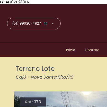
G-4G0ZF230LN
(51) 99626-4927
Início
Contato
Terreno Lote
Cajú - Nova Santa Rita/RS
Ref.:
370