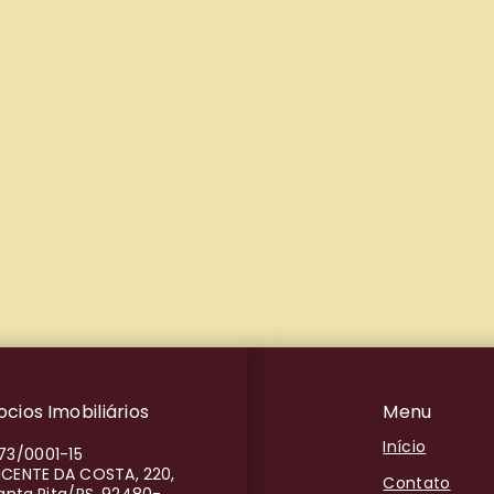
cios Imobiliários
Menu
Início
73/0001-15
ICENTE DA COSTA, 220,
Contato