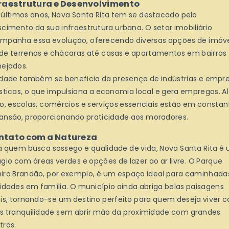
fraestrutura e Desenvolvimento
 últimos anos, Nova Santa Rita tem se destacado pelo
scimento da sua infraestrutura urbana. O setor imobiliário
mpanha essa evolução, oferecendo diversas opções de imóve
de terrenos e chácaras até casas e apartamentos em bairros
nejados.
idade também se beneficia da presença de indústrias e empr
ísticas, o que impulsiona a economia local e gera empregos. 
so, escolas, comércios e serviços essenciais estão em constan
ansão, proporcionando praticidade aos moradores.
ntato com a Natureza
a quem busca sossego e qualidade de vida, Nova Santa Rita é
úgio com áreas verdes e opções de lazer ao ar livre. O Parque
iro Brandão, por exemplo, é um espaço ideal para caminhada
vidades em família. O município ainda abriga belas paisagens
ais, tornando-se um destino perfeito para quem deseja viver 
s tranquilidade sem abrir mão da proximidade com grandes
tros.