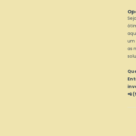
Op
Sej
óti
aqu
um 
as 
sol
Que
Ent
inv
📲 