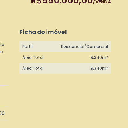
R$550.000,00
/
VENDA
Ficha do imóvel
te
Perfil
Residencial/Comercial
ão
Área Total
9.340m²
Área Total
9.340m²
00