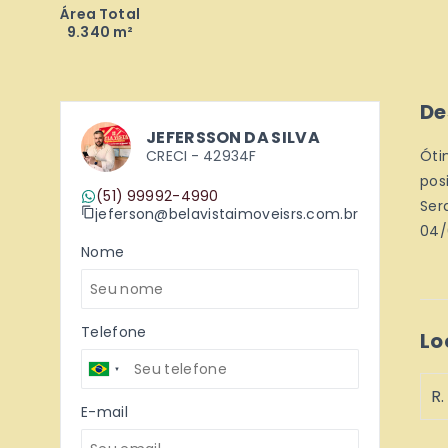
Área Total
9.340 m²
De
JEFERSSON DA SILVA
CRECI -
42934F
Óti
pos
(51) 99992-4990
Sera
jeferson@belavistaimoveisrs.com.br
04/
Nome
Telefone
Lo
R.
E-mail