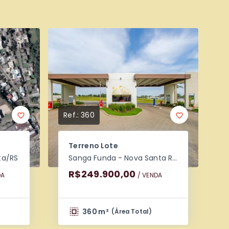
Ref.:
360
Terreno Lote
ta/RS
Sanga Funda - Nova Santa Rita/RS
R$249.900,00
DA
/ 
VENDA
360 m²
)
(
Área Total
)