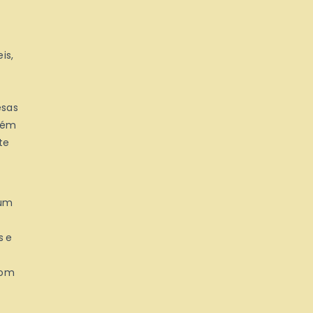
is,
esas
Além
te
 um
s e
com