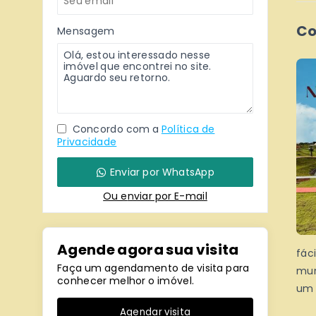
Co
Mensagem
Concordo com a
Política de
Privacidade
Enviar por WhatsApp
Ou e
nviar por E-mail
Agende agora sua visita
fác
Faça um agendamento de visita para
mun
conhecer melhor o imóvel.
um 
Agendar visita