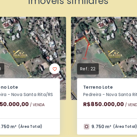
Imóveis similares
0
Ref.:
22
eno Lote
Terreno Lote
ira - Nova Santa Rita/RS
Pedreira - Nova Santa Ri
50.000,00
R$850.000,00
/ 
VENDA
/ 
VEN
.750 m²
9.750 m²
(
Área Total
)
(
Área Total