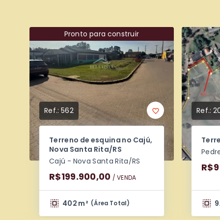
Pronto para construir
Ref.:
562
Ref.:
2
Terreno de esquina no Cajú,
Terr
Nova Santa Rita/RS
Pedre
Cajú - Nova Santa Rita/RS
R$9
R$199.900,00
/ 
VENDA
402 m²
9
(
Área Total
)