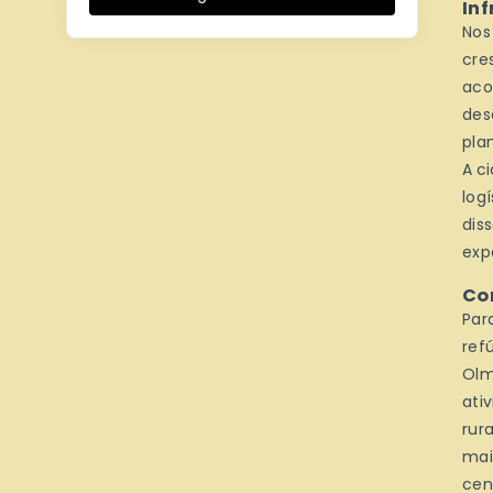
In
Nos
cre
aco
des
pla
A c
log
dis
exp
Co
Par
ref
Olm
ati
rur
mai
cen