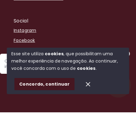
Social
Instagram
Facebook
Youtube
Esse site utiliza
cookies
, que possibilitam uma
melhor experiência de navegação.
Ao continuar,
Olá! Sou Jefersson, estou disponível para encontrar o
imóvel ideal para você.
você concorda com o uso de
cookies
.
© Copyright 2026 - Bela Vista Negocios Imobiliários -
1
Todos os direitos reservados
Concordo, continuar
SITE PARA IMOBILIARIA
Início
Histórico
Favoritos