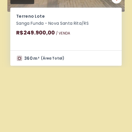
Terreno Lote
Sanga Funda - Nova Santa Rita/RS
R$249.900,00
/ 
VENDA
360 m²
(
Área Total
)